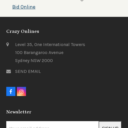
Bid Online
Crazy Onlines
Level 35, One International Towers
100 Barangaroo Avenue
Sydney NSW 2000
SEND EMAIL
F
I
a
n
c
s
e
t
Newsletter
b
a
o
g
o
r
Your
k
a